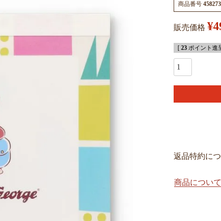
商品番号
458273
¥
4
販売価格
[
23
ポイント進呈
返品特約につ
商品につい