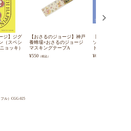
ージ】ジグ
【おさるのジョージ】神戸
【おさるのジョー
ン（スペシ
養蜂場×おさるのジョージ
ソーパズルコパン
＆ニョッキ）
マスキングテープA
トドリーム/ジョージ
¥
550
¥
660
（税込）
（税込）
）CGG-025