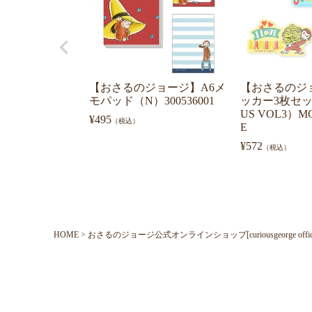
【おさるのジョージ】A6メ
【おさるのジ
モパッド（N）300536001
ッカー3枚セッ
US VOL3）M
¥
495
（税込）
E
¥
572
（税込）
HOME
おさるのジョージ公式オンラインショップ[curiousgeorge official o