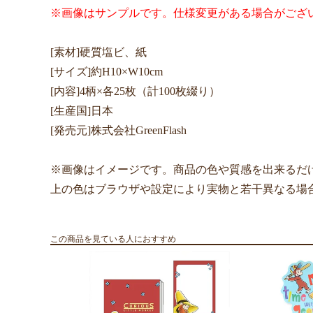
※画像はサンプルです。仕様変更がある場合がござ
[素材]硬質塩ビ、紙
[サイズ]約H10×W10cm
[内容]4柄×各25枚（計100枚綴り）
[生産国]日本
[発売元]株式会社GreenFlash
※画像はイメージです。商品の色や質感を出来るだ
上の色はブラウザや設定により実物と若干異なる場
この商品を見ている人におすすめ