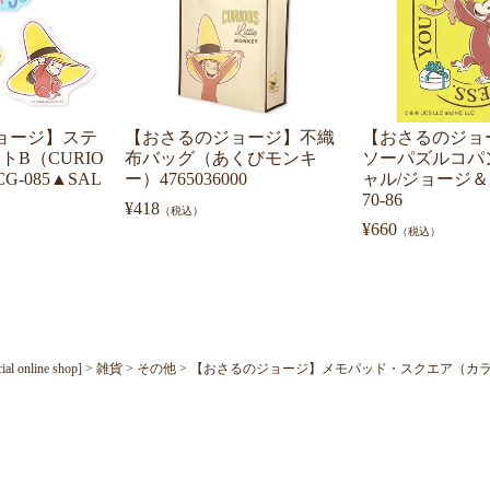
ョージ】ステ
【おさるのジョージ】不織
【おさるのジョ
トB（CURIO
布バッグ（あくびモンキ
ソーパズルコパ
CG-085▲SAL
ー）4765036000
ャル/ジョージ
70-86
¥
418
（税込）
¥
660
（税込）
nline shop]
雑貨
その他
【おさるのジョージ】メモパッド・スクエア（カラフル