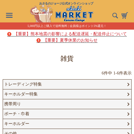
おさるのジョージ公式オンラインショップ
5,000円以上ご購入で送料無料 | 会員様はポイント5%還元！
【重要】熊本地震の影響による配送遅延・配送停止について
【重要】夏季休業のお知らせ
雑貨
6
件中
1
-
6
件表示
トレーディング特集
キーホルダー特集
携帯周り
ポーチ・巾着
キーホルダー
その他