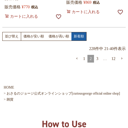
販売価格
¥
869
税込
販売価格
¥
770
税込
カートに入れる
カートに入れる
価格が安い順
価格が高い順
新着順
並び替え
228
件中
21
-
40
件表示
1
2
3
…
12
HOME
おさるのジョージ公式オンラインショップ[curiousgeorge official online shop]
雑貨