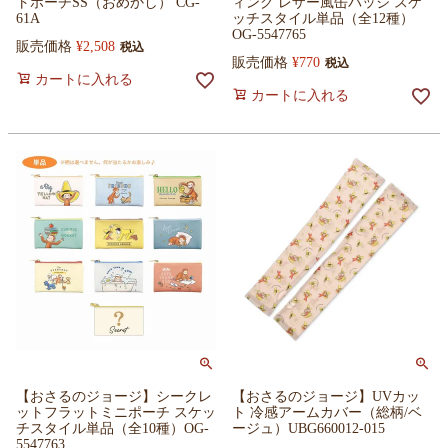
トポーチSS（おめかし） CG-
ィング レザー風缶バッジ スケ
61A
ッチスタイル単品（全12種）
OG-5547765
販売価格
¥
2,508
税込
販売価格
¥
770
税込
カートに入れる
カートに入れる
【おさるのジョージ】シークレ
【おさるのジョージ】UVカッ
ットフラットミニポーチ スケッ
ト 冷感アームカバー（総柄/ベ
チスタイル単品（全10種）OG-
ージュ）UBG660012-015
5547763