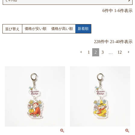
6
件中
1
-
6
件表示
価格が安い順
価格が高い順
新着順
並び替え
228
件中
21
-
40
件表示
1
2
3
…
12