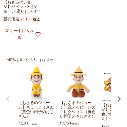
【おさるのジョー
ジ】パペットS（ジ
ョージ/座り）K-9144
販売価格
¥
3,190
税込
カートに入れ
る
この商品を見ている人におすすめ
【おさるのジョー
【おさるのジョー
【おさるのジ
ジ】ちょっこりさん
ジ】洗えるビーンズ
ジ】ステッカ
（黄色い帽子のおじ
コレクション（黄色
色い帽子のお
さん）
い帽子のおじさん）
ん）CG-SE022
¥
2,200
¥
2,750
（税込）
（税込）
¥
330
（税込）