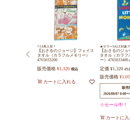
7/14再入荷＊
★サマーSALE対象
【おさるのジョージ】フェイス
【おさるのジョ
タオル（カラフルメモリー）
タオル（カラフ
4765033200
ー）476503340
販売価格
¥
1,320
定価
¥
1,320
税込
の
販売価格
¥
1,0
カートに入れる
販売
2026/08/07 0:00
〜
☆セール中！
カートに入