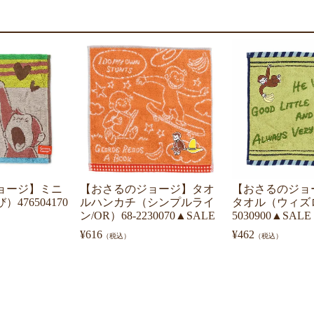
ョージ】ミニ
【おさるのジョージ】タオ
【おさるのジョ
476504170
ルハンカチ（シンプルライ
タオル（ウィズロ
ン/OR）68-2230070▲SALE
5030900▲SALE
¥
616
¥
462
（税込）
（税込）