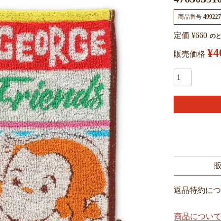
商品番号
499227
定価
¥
660
の
¥
4
販売価格
返品特約につ
商品につい