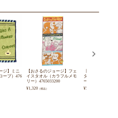
ージ】ミニ
【おさるのジョージ】フェ
【おさるのジョー
ープ）476
イスタオル（カラフルメモ
タオル（フィール
リー）4765033200
ー）4765041100▲
¥
1,320
¥
528
（税込）
（税込）