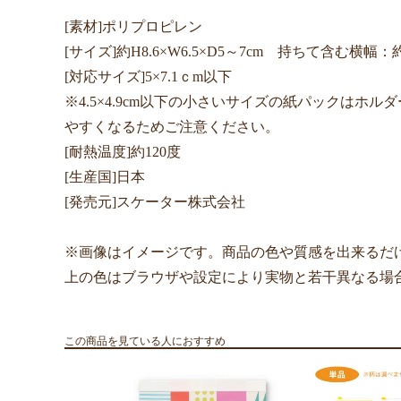
[素材]ポリプロピレン
[サイズ]約H8.6×W6.5×D5～7cm 持ちて含む横幅：約
[対応サイズ]5×7.1ｃm以下
※4.5×4.9cm以下の小さいサイズの紙パックはホ
やすくなるためご注意ください。
[耐熱温度]約120度
[生産国]日本
[発売元]スケーター株式会社
※画像はイメージです。商品の色や質感を出来るだ
上の色はブラウザや設定により実物と若干異なる場
この商品を見ている人におすすめ