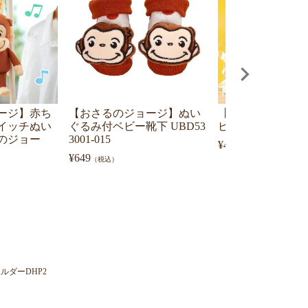
ージ】赤ち
【おさるのジョージ】ぬい
【おさるのジョー
イッチぬい
ぐるみ付ベビー靴下 UBD53
ピングサービス
のジョー
3001-015
¥
400
（税込）
¥
649
（税込）
ダーDHP2