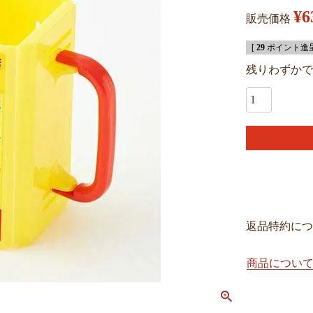
¥
6
販売価格
[
29
ポイント進呈
残りわずかで
返品特約につ
商品につい