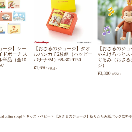
ョージ】シー
【おさるのジョージ】タオ
【おさるのジョ
イドポーチ ス
ルハンカチ2枚組（ハッピー
ゃんけろっとス
ル単品（全10
バナナ/Ｍ）68-3029150
ぐるみ（おさる
97
ジ）
¥
1,650
（税込）
¥
3,300
（税込）
nline shop]
キッズ・ベビー
【おさるのジョージ】折りたたみ紙パック飲料ホル