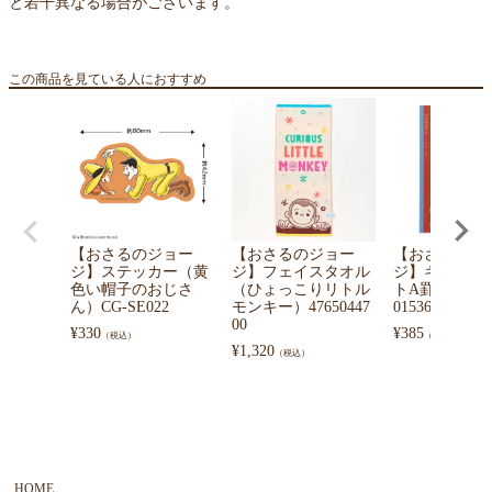
と若干異なる場合がございます。
この商品を見ている人におすすめ
【おさるのジョー
【おさるのジョー
【おさるのジ
ジ】ステッカー（黄
ジ】フェイスタオル
ジ】キャンパ
色い帽子のおじさ
（ひょっこりリトル
トA罫（RED/
ん）CG-SE022
モンキー）47650447
01536001
00
¥
330
¥
385
（税込）
（税込）
¥
1,320
（税込）
HOME