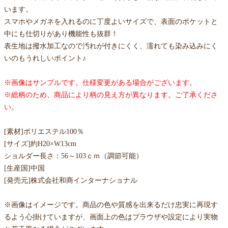
います。
スマホやメガネを入れるのに丁度よいサイズで、表面のポケットと
中にも仕切りがあり機能性も抜群！
表生地は撥水加工なので汚れが付きにくく、濡れても染み込みにく
いのもうれしいポイント♪
※画像はサンプルです。仕様変更がある場合がございます。
※総柄のため、商品により柄の見え方が異なります。ご了承くださ
い。
[素材]ポリエステル100％
[サイズ]約H20×W13cm
ショルダー長さ：56～103ｃｍ（調節可能）
[生産国]中国
[発売元]株式会社和商インターナショナル
※画像はイメージです。商品の色や質感を出来るだけ忠実に再現す
るよう心掛けていますが、画面上の色はブラウザや設定により実物