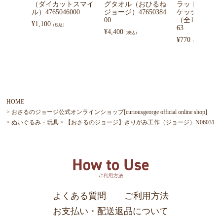
（ダイカットスマイ
グタオル（おひるね
ラットミニポ
ル）4765046000
ジョージ）47650384
ケッチスタイ
00
（全10種）OG-
¥
1,100
（税込）
63
¥
4,400
（税込）
¥
770
（税込）
HOME
おさるのジョージ公式オンラインショップ[curiousgeorge official online shop]
ぬいぐるみ・玩具
【おさるのジョージ】きりがみ工作（ジョージ）N06031
よくある質問
ご利用方法
お支払い・配送返品について