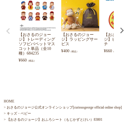
【おさるのジョー
【おさるのジョー
【おさるのジ
ジ】トレーディング
ジ】ラッピングサー
ジ】ピタピタ
ソフビパペットマス
ビス
チ
コット単品（全10
¥
400
¥
660
（税込）
（税込）
種）684235
¥
660
（税込）
HOME
おさるのジョージ公式オンラインショップ[curiousgeorge official online shop]
キッズ・ベビー
【おさるのジョージ】おふろシート（もじかずとけい）83801