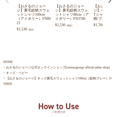
【おさるのジョー
【おさるのジョー
【おさるのジ
ジ】裏毛総柄スウェ
ジ】裏毛総柄スウェ
ジ】キッズ天
ットシャツ100cm
ットシャツ80cm（ア
Tシャツ100c
（アイボリー）FN89
イボリー）FN3706
柄/ブルー）ON
21
¥
2,530
¥
1,760
（税込）
（税込）
¥
2,530
（税込）
HOME
おさるのジョージ公式オンラインショップ[curiousgeorge official online shop]
キッズ・ベビー
【おさるのジョージ】キッズ裏毛スウェットシャツ100cm（総柄/グレー）O
N8926