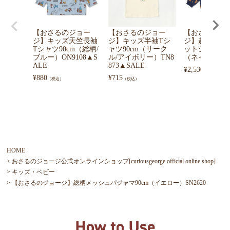
【おさるのジョー
【おさるのジョー
【おさるのジ
ジ】キッズ天竺長袖
ジ】キッズ半袖Tシ
ジ】起毛総柄
Tシャツ90cm（総柄/
ャツ90cm（サーク
ットシャツ100
ブルー）ON9108▲S
ル/アイボリー）TN8
（ネイビー）FN
ALE
873▲SALE
¥
2,530
（税込）
¥
880
¥
715
（税込）
（税込）
HOME
おさるのジョージ公式オンラインショップ[curiousgeorge official online shop]
キッズ・ベビー
【おさるのジョージ】総柄メッシュパジャマ90cm（イエロー）SN2620