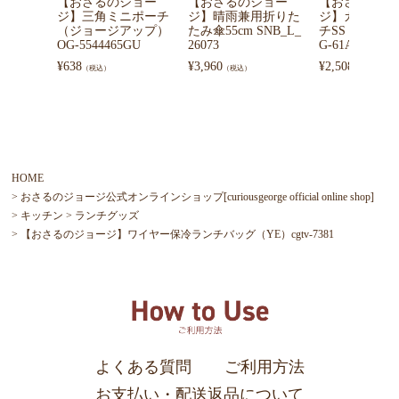
【おさるのジョー
【おさるのジョー
【おさるのジ
ジ】三角ミニポーチ
ジ】晴雨兼用折りた
ジ】ガジェッ
（ジョージアップ）
たみ傘55cm SNB_L_
チSS（おめか
OG-5544465GU
26073
G-61A
¥
638
¥
3,960
¥
2,508
（税込）
（税込）
（税込）
HOME
おさるのジョージ公式オンラインショップ[curiousgeorge official online shop]
キッチン
ランチグッズ
【おさるのジョージ】ワイヤー保冷ランチバッグ（YE）cgtv-7381
よくある質問
ご利用方法
お支払い・配送返品について