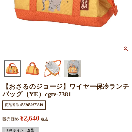
【おさるのジョージ】ワイヤー保冷ランチ
バッグ（YE）cgtv-7381
商品番号
4582652673819
¥
2,640
販売価格
税込
[
120
ポイント進呈 ]