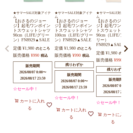
★サマーSALE対象アイテ
★サマーSALE対象アイテ
★サマーSALE対象アイ
ム
ム
ム
【おさるのジョー
【おさるのジョー
【おさるのジョー
ジ】起毛ワンポイン
ジ】起毛ワンポイン
ジ】起毛ワンポイ
トスウェットシャツ
トスウェットシャツ
トスウェットシャ
90cm（LIFE/グリー
100cm（LIFE/グリー
90cm（LIFE/アイボ
ン）FN8929▲SALE
ン）FN8929▲SALE
リー）
FN8929▲SALE
定価
¥
1,980
定価
¥
1,980
のところ
のところ
定価
¥
1,980
のところ
販売価格
¥
990
販売価格
¥
990
税込
税込
販売価格
¥
990
税込
残りわずか
販売期間
残りわずか
2026/08/07 0:00
〜
販売期間
2026/08/17 23:59
販売期間
2026/08/07 0:00
〜
2026/08/07 0:00
〜
2026/08/17 23:59
☆セール中！
2026/08/17 23:59
☆セール中！
カートに入れ
☆セール中！
る
カートに入れ
カートに入れ
る
る