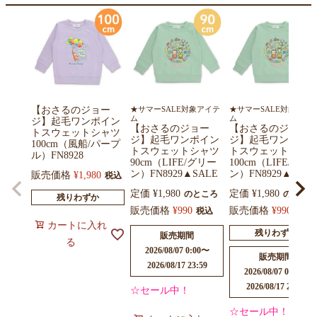
【おさるのジョー
★サマーSALE対象アイテ
★サマーSALE対象アイ
ム
ム
ジ】起毛ワンポイン
【おさるのジョー
【おさるのジョー
トスウェットシャツ
ジ】起毛ワンポイン
ジ】起毛ワンポイ
100cm（風船/パープ
トスウェットシャツ
トスウェットシャ
ル）FN8928
90cm（LIFE/グリー
100cm（LIFE/グリ
ン）FN8929▲SALE
ン）FN8929▲SALE
販売価格
¥
1,980
税込
定価
¥
1,980
定価
¥
1,980
のところ
のところ
残りわずか
販売価格
¥
990
販売価格
¥
990
税込
税込
カートに入れ
残りわずか
販売期間
る
2026/08/07 0:00
〜
販売期間
2026/08/17 23:59
2026/08/07 0:00
〜
2026/08/17 23:59
☆セール中！
☆セール中！