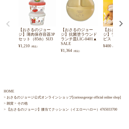
【おさるのジョー
【おさるのジョー
【おさるのジ
ジ】薄肉保存容器3P
ジ】抗菌塗ラウンド
ジ】ラッピン
セット（85th）SIJ3
ランチ皿LIC-0401▲
ビス
SALE
¥
1,210
¥
400
（税込）
（税込）
¥
1,364
（税込）
HOME
おさるのジョージ公式オンラインショップ[curiousgeorge official online shop]
雑貨
その他
【おさるのジョージ】腰当てクッション（イエローハロー）4765033700