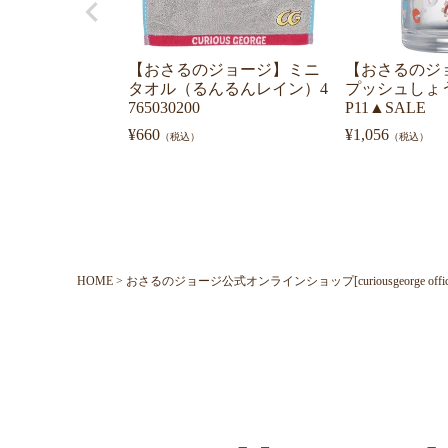
【おさるのジョージ】ミニ
【おさるのジ
タオル（るんるんレイン）4
プッシュしょ
765030200
P11▲SALE
¥
660
¥
1,056
（税込）
（税込）
HOME
おさるのジョージ公式オンラインショップ[curiousgeorge official o