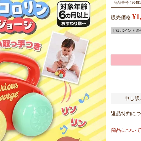
商品番号
490481
¥
1
販売価格
[
75
ポイント進呈
申し訳
返品特約につ
商品につい