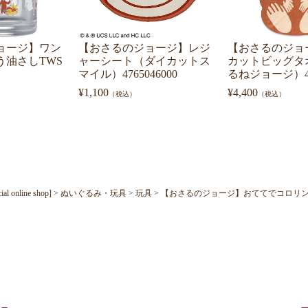
ョージ】ワン
【おさるのジョージ】レジ
【おさるのジョ
う油さしTWS
ャーシート（ダイカットス
カットビッグタ
マイル）4765046000
るねジョージ）476
¥
1,100
¥
4,400
（税込）
（税込）
nline shop]
ぬいぐるみ・玩具
玩具
【おさるのジョージ】おててでコロリ