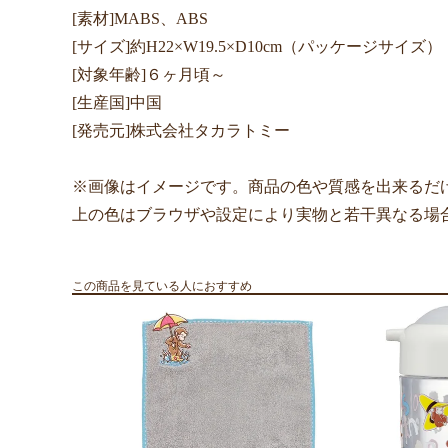
[素材]MABS、ABS
[サイズ]約H22×W19.5×D10cm（パッケージサイズ）
[対象年齢]６ヶ月頃～
[生産国]中国
[発売元]株式会社タカラトミー
※画像はイメージです。商品の色や質感を出来るだ
上の色はブラウザや設定により実物と若干異なる場
この商品を見ている人におすすめ