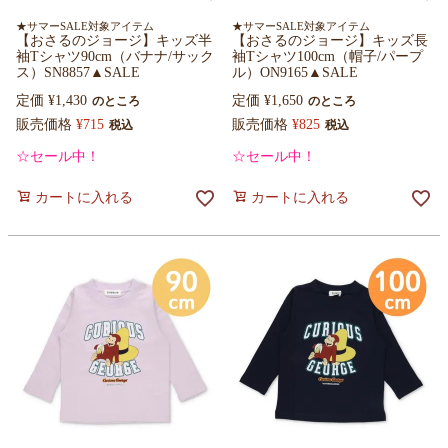
★サマーSALE対象アイテム
★サマーSALE対象アイテム
【おさるのジョージ】キッズ半
【おさるのジョージ】キッズ長
袖Tシャツ90cm（バナナ/サック
袖Tシャツ100cm（帽子/パープ
ス）SN8857▲SALE
ル）ON9165▲SALE
定価
¥
1,430
定価
¥
1,650
のところ
のところ
販売価格
¥
715
販売価格
¥
825
税込
税込
☆セール中！
☆セール中！
カートに入れる
カートに入れる