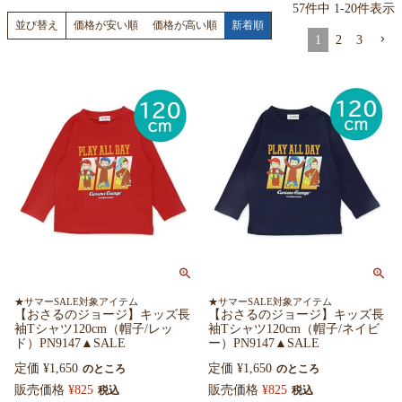
57
件中
1
-
20
件表示
価格が安い順
価格が高い順
新着順
並び替え
1
2
3
★サマーSALE対象アイテム
★サマーSALE対象アイテム
【おさるのジョージ】キッズ長
【おさるのジョージ】キッズ長
袖Tシャツ120cm（帽子/レッ
袖Tシャツ120cm（帽子/ネイビ
ド）PN9147▲SALE
ー）PN9147▲SALE
定価
¥
1,650
定価
¥
1,650
のところ
のところ
販売価格
¥
825
販売価格
¥
825
税込
税込