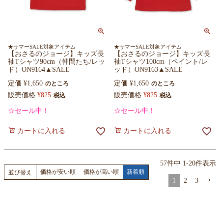
★サマーSALE対象アイテム
★サマーSALE対象アイテム
【おさるのジョージ】キッズ長
【おさるのジョージ】キッズ長
袖Tシャツ90cm（仲間たち/レッ
袖Tシャツ100cm（ペイント/レ
ド）ON9164▲SALE
ッド）ON9163▲SALE
定価
¥
1,650
定価
¥
1,650
のところ
のところ
販売価格
¥
825
販売価格
¥
825
税込
税込
☆セール中！
☆セール中！
カートに入れる
カートに入れる
57
件中
1
-
20
件表示
価格が安い順
価格が高い順
新着順
並び替え
1
2
3