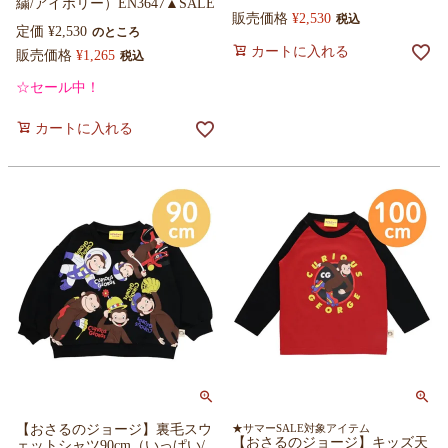
繍/アイボリー）EN3647▲SALE
販売価格
¥
2,530
税込
定価
¥
2,530
のところ
カートに入れる
販売価格
¥
1,265
税込
☆セール中！
カートに入れる
【おさるのジョージ】裏毛スウ
★サマーSALE対象アイテム
【おさるのジョージ】キッズ天
ェットシャツ90cm（いっぱい/